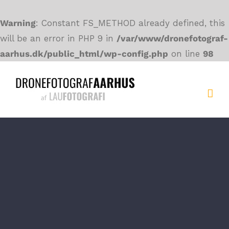
Warning
: Constant FS_METHOD already defined, this
will be an error in PHP 9 in
/var/www/dronefotograf-
aarhus.dk/public_html/wp-config.php
on line
98
Skip
to
content