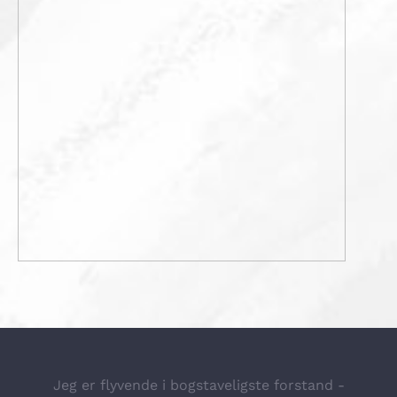
Jeg er flyvende i bogstaveligste forstand -