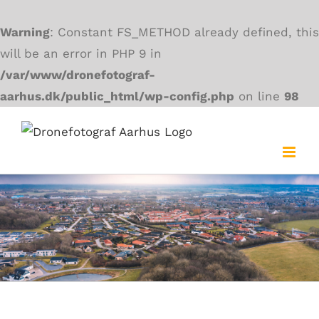
Warning
: Constant FS_METHOD already defined, this
will be an error in PHP 9 in
/var/www/dronefotograf-
aarhus.dk/public_html/wp-config.php
on line
98
Skip
to
content